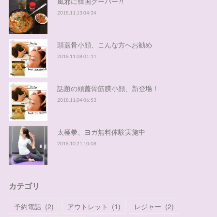
風邪に韓国クーパー⁈
2018.11.13 04:34
頭蓋骨小顔、こんな方へお勧め
2018.11.08 01:11
話題の頭蓋骨筋膜小顔、新登場！
2018.11.04 06:53
太極拳、ヨガ無料体験実施中
2018.10.21 10:08
カテゴリ
予約電話
(
2
)
アウトレット
(
1
)
レジャー
(
2
)