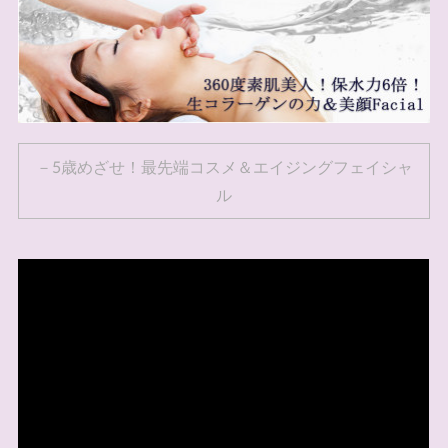
－5歳めざせ！最先端コスメ＆エイジングフェイシャ
ル