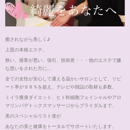
癒されながら美しく♪
上質の本格エステ。
狭い、接客が悪い、強引、技術差・・・他のエステで嫌
な思いをされた方に…
全ての女性が安心して通える温かいサロンとして、リピ
ート率が９８％を超え、テレビや雑誌の取材も多数。
ミイラ痩身ダイエット、ヒト幹細胞フェイシャルやアロ
マリンパデトックスマッサージからブライダルまで、
美のスペシャルリスト達が
あなたの美と健康をトータルでサポートいたします。