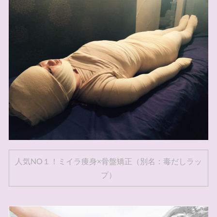
人気NO１！ミイラ痩身×骨盤矯正（別名：毒だしラッ
プ）